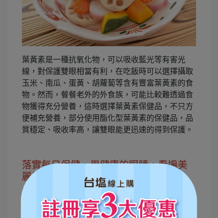
葉黃素是一種抗氧化物，可以吸收藍光等有害光
線，對保護雙眼相當有利，在吃飯時可以選擇攝取
玉米、南瓜、蛋黃、胡蘿蔔等含有豐富葉黃素的食
物。然而，餐餐老外的外食族，可能比較難透過食
物獲得充分營養，這時選擇葉黃素保健品，不只方
便補充營養，部分使用酯化型葉黃素的保健品，品
質穩定、吸收率高，讓雙眼能更迅速的得到保護。
落實每日保健，用健康的眼睛，看遍美
麗風景
近年來，因為智慧手機的發達，長期使用3C產品導
致黃斑部病變是極常見的問題，為了維護眼睛健
康，培養好的用眼習慣、少吃油膩食品並且多攝取