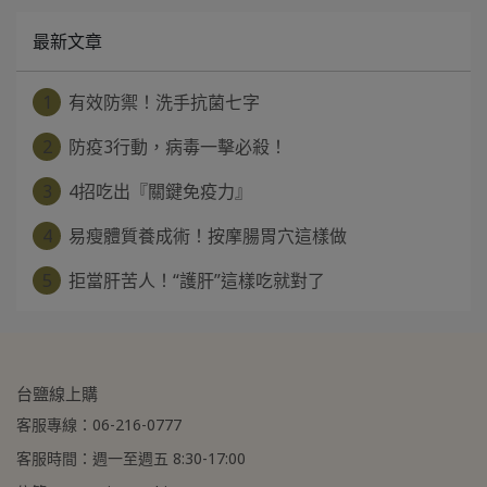
最新文章
1
有效防禦！洗手抗菌七字
2
防疫3行動，病毒一擊必殺！
3
4招吃出『關鍵免疫力』
4
易瘦體質養成術！按摩腸胃穴這樣做
5
拒當肝苦人！“護肝”這樣吃就對了
台鹽線上購
客服專線：06-216-0777
客服時間：週一至週五 8:30-17:00