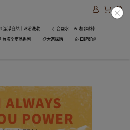
🛀 潔淨自然｜沐浴洗漱
💧 台鹽水 ｜☕ 咖啡冰棒
🛒 台塩全商品系列
📋大宗採購
👍 口碑好評