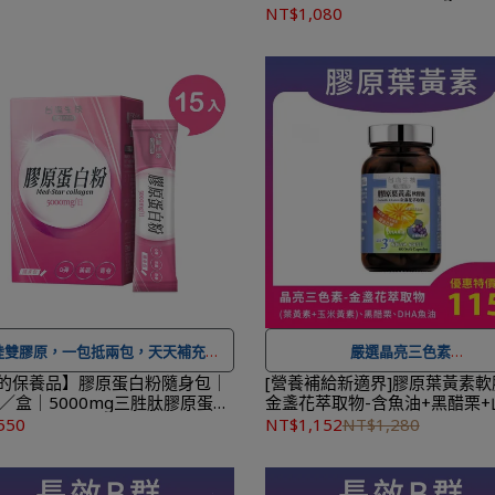
一包抵兩包｜效期至2028.09.1
NT$1,080
★ 可宅配到府&超商取貨，
全館滿 
1,500
免運費，另有離島7-11超取
★ 登入會員訂購，管理訂單更方
可
累積紅利點數，一點抵一元
★
到貨時間參考
：訂購完成後，
作天出貨，出貨後物流預計1-3個
送達。
陸雙膠原，一包抵兩包，天天補充美
嚴選晶亮三色素
麗關鍵
的保養品】膠原蛋白粉隨身包｜
[營養補給新適界]膠原葉黃素軟
包／盒｜5000mg三胜肽膠原蛋白
金盞花萃取物-含魚油+黑醋栗+
★ 可宅配到府&超商取貨，
全館滿 
日1包輕鬆補充
子（60顆/瓶）
550
NT$1,152
NT$1,280
 可宅配到府&超商取貨，
全館滿 NT$
1,500
免運費，另有離島7-11超取
0
免運費，另有離島7-11超取服務
。
★ 登入會員訂購，管理訂單更方