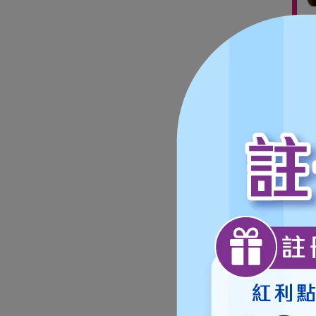
[健
紅麴
★
素)x
NT$
1,50
★
★
作天