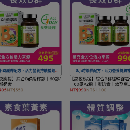
 登入會員訂購，管理訂單更方便，還
可
累積紅利點數，一點抵一元
可
累積紅利點數，一點抵一元
！
★
到貨時間參考
：訂購完成後，
到貨時間參考
：訂購完成後，下個工
作天出貨，出貨後物流預計1-3個
出貨，出貨後物流預計1-3個工作天
送達。
送達。
8小時緩釋配方，活力營養持續補給
8小時緩釋配方，活力營養持續
夜應援】綜合B群緩釋錠｜60錠/
【熬夜應援】綜合B群緩釋錠超
蛋奶素
｜60錠×2瓶｜蛋奶素｜效期至
 可宅配到府&超商取貨，
全館滿 NT$
★ 可宅配到府&超商取貨，
全館滿 
2027.05.07
495
NT$550
NT$990
NT$1,100
0
免運費，另有離島7-11超取服務
。
1,500
免運費，另有離島7-11超取
 登入會員訂購，管理訂單更方便，還
★ 登入會員訂購，管理訂單更方
可
累積紅利點數，一點抵一元
！
可
累積紅利點數，一點抵一元
到貨時間參考
：訂購完成後，下個工
★
到貨時間參考
：訂購完成後，
出貨，出貨後物流預計1-3個工作天
作天出貨，出貨後物流預計1-3個