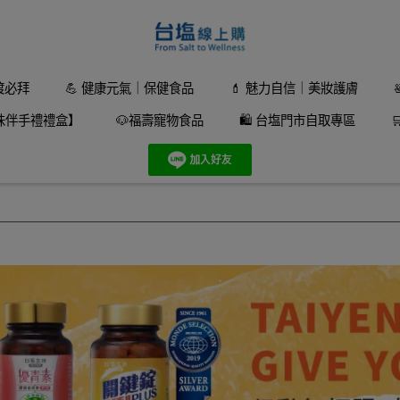
渡必拜
💪 健康元氣｜保健食品
💄 魅力自信｜美妝護膚
味伴手禮禮盒】
🐶福壽寵物食品
🛍️ 台塩門市自取專區