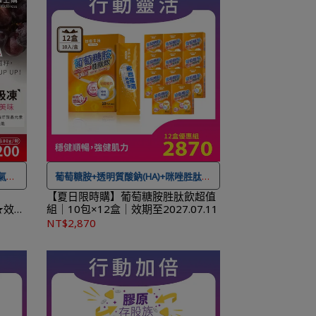
氣色
葡萄糖胺+透明質酸鈉(HA)+咪唑胜肽，
爆發行動續航力
【夏日限時購】葡萄糖胺胜肽飲超值
★效期
組｜10包×12盒｜效期至2027.07.11
★可宅配到府&超商取貨，
全館滿 NT$
NT$2,870
免運
1,500
免運費，另有離島7-11超取服務
。
★ 登入會員訂購，管理訂單更方便，還
便，還
可
累積紅利點數，一點抵一元
！
！
★
到貨時間參考
：訂購完成後，下個工
下個工
作天出貨，出貨後物流預計1-3個工作天