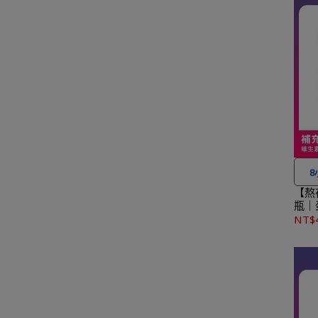
★
★
作天
【熬
瓶｜
★
NT$
1,50
★
★
作天