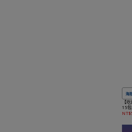
海
【吃
15
｜每
NT$
★
1,50