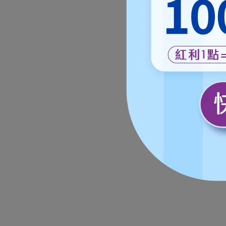
【活
顆/
★
菌<
NT$
1,50
★
★
作天
★
【頂
青春飲EX
1,50
裝，
NT$
★
★
作天