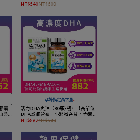
0
酸菌
NT$540
NT$600
NT$
1,500
免運費，另有離島7-11超取服務
。
服務
。
★ 登入會員訂購，管理訂單更方便，還
便，還
可
累積紅利點數，一點抵一元
！
！
★
到貨時間參考
：訂購完成後，下個工
下個工
作天出貨，出貨後物流預計1-3個工作天
工作天
送達。
孕婦指定高含量
膠囊
活力DHA魚油（90顆/瓶）【高單位
山桑
DHA滋補營養，小顆易吞食，孕婦指
NT$
★ 可宅配到府&超商取貨，
全館滿 NT$
定】
NT$882
NT$980
服務
。
1,500
免運費，另有離島7-11超取服務
。
便，還
★ 登入會員訂購，管理訂單更方便，還