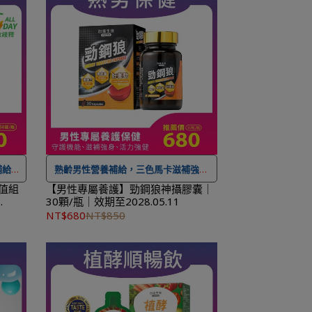
！
可
累積紅利點數，一點抵一元
！
下個工
★
到貨時間參考
：訂購完成後，下個工
工作天
作天出貨，出貨後物流預計1-3個工作天
送達。
補給
熟齡男性營養補給，三色馬卡滋補強身
值組
【男性專屬養護】勁鋼狼神攝膠囊｜
30顆/瓶｜效期至2028.05.11
NT$
★ 可宅配到府&超商取貨，
全館滿 NT$
NT$680
NT$850
服務
。
1,500
免運費，另有離島7-11超取服務
。
便，還
★ 登入會員訂購，管理訂單更方便，還
！
可
累積紅利點數，一點抵一元
！
下個工
★
到貨時間參考
：訂購完成後，下個工
工作天
作天出貨，出貨後物流預計1-3個工作天