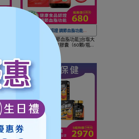
健康食品認證 調節血脂功能
NT$
納豆紅
[健康食品認證 調節血脂功能]台塩大
豆酵素
紅麴-健康紅麴素食膠囊（60顆/瓶，
服務
。
★ 可宅配到府&超商取貨，
全館滿 NT$
全素）
NT$680
NT$890
便，還
1,500
免運費，另有離島7-11超取服務
。
！
★ 登入會員訂購，管理訂單更方便，還
下個工
可
累積紅利點數，一點抵一元
！
工作天
★
到貨時間參考
：訂購完成後，下個工
作天出貨，出貨後物流預計1-3個工作天
送達。