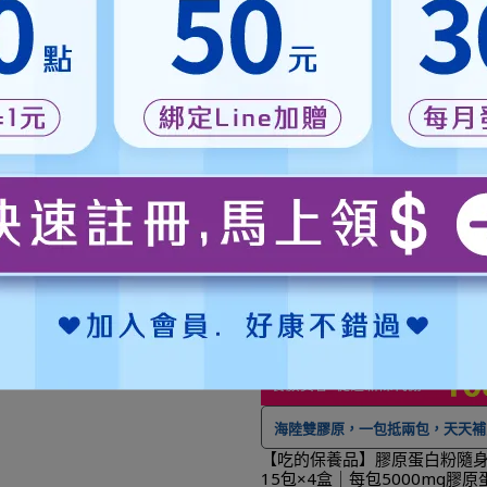
促進代謝 減少負擔
滋補強身‧溫潤增氣‧養氣固
菌酵素】高單位納豆素膠囊（60
【雙效滋補】雙蔘養氣飲禮盒
瓶）-台塩專利納豆酵素+優質納豆
皂苷230mg｜50ml×10包｜
 可宅配到府&超商取貨，
全館滿 NT$
★ 可宅配到府&超商取貨，
全館滿 
全素>
精美提盒
1,350
NT$1,500
NT$630
NT$700
0
免運費，另有離島7-11超取服務
。
1,500
免運費，另有離島7-11超取
 登入會員訂購，管理訂單更方便，還
★ 登入會員訂購，管理訂單更方
可
累積紅利點數，一點抵一元
！
可
累積紅利點數，一點抵一元
到貨時間參考
：訂購完成後，下個工
★
到貨時間參考
：訂購完成後，
出貨，出貨後物流預計1-3個工作天
作天出貨，出貨後物流預計1-3個
打開青春關鍵，散發年輕好狀態
送達。
送達。
可宅配到府&超商取貨，
全館滿 NT$
規升級 補足青春膠原力】金膠原
 (10包/盒 ) 輕量隨身小包
0
免運費，另有離島7-11超取服務
。
每日美力輕鬆補
1,512
NT$1,680
 登入會員訂購，管理訂單更方便，還
可
累積紅利點數，一點抵一元
！
到貨時間參考
：訂購完成後，下個工
出貨，出貨後物流預計1-3個工作天
海陸雙膠原，一包抵兩包，天天補
送達。
麗關鍵
【吃的保養品】膠原蛋白粉隨
15包×4盒｜每包5000mg膠原