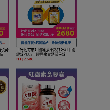
工作天
送達。
方
關鍵保養×鈣質補給，維持骨骼健康
NT$
★可宅配到府&超商取貨，
全館滿 NT$
健優勢
【行動有感】關鍵膠原鈣雙效組｜關
蛋白
鍵錠PLUS＋膠原複合鈣挺易錠
服務
。
1,500
免運費，另有離島7-11超取服務
。
NT$2,680
便，還
★ 登入會員訂購，管理訂單更方便，還
！
可
累積紅利點數，一點抵一元
！
下個工
★
到貨時間參考
：訂購完成後，下個工
工作天
作天出貨，出貨後物流預計1-3個工作天
送達。