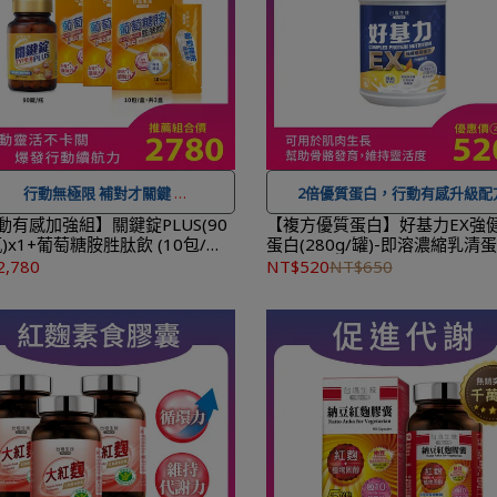
作天出貨，出貨後物流預計1-3個
送達。
行動無極限 補對才關鍵
2倍優質蛋白，行動有感升級配
可宅配到府&超商取貨，
全館滿 NT$
★可宅配到府&超商取貨，
全館滿 
動有感加強組】關鍵錠PLUS(90
【複方優質蛋白】好基力EX強
)x1+葡萄糖胺胜肽飲 (10包/
蛋白(280g/罐)-即溶濃縮乳清
0
免運費，另有離島7-11超取服務
。
1,500
免運費，另有離島7-11超取
3盒
2,780
NT$520
NT$650
 登入會員訂購，管理訂單更方便，還
★ 登入會員訂購，管理訂單更方
可
累積紅利點數，一點抵一元
！
可
累積紅利點數，一點抵一元
到貨時間參考
：訂購完成後，下個工
★
到貨時間參考
：訂購完成後，
出貨，出貨後物流預計1-3個工作天
作天出貨，出貨後物流預計1-3個
送達。
送達。