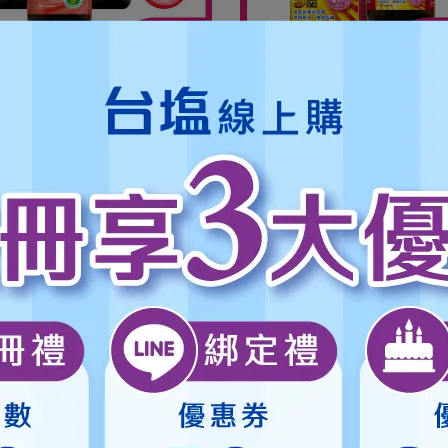
健康食品認證 調節血脂功能
促進代謝，固本升級
★可宅配到府&超商取貨，
全館滿 
康食品認證 調節血脂功能]台塩大
【促進新陳代謝 熱銷TOP.1】
-健康紅麴素食膠囊(60顆/瓶，全
麴膠囊(90顆/瓶)-台塩專利納
 可宅配到府&超商取貨，
全館滿 NT$
1,500
免運費，另有離島7-11超取
3瓶優惠組★效期2027.08.06★
+紅麴Monacolin K+植物固醇
1,800
NT$2,670
NT$1,620
NT$1,800
0
免運費，另有離島7-11超取服務
。
★ 登入會員訂購，管理訂單更方
+Q10+葡萄籽(全素)
 登入會員訂購，管理訂單更方便，還
可
累積紅利點數，一點抵一元
可
累積紅利點數，一點抵一元
！
★
到貨時間參考
：訂購完成後，
到貨時間參考
：訂購完成後，下個工
作天出貨，出貨後物流預計1-3個
出貨，出貨後物流預計1-3個工作天
送達。
送達。