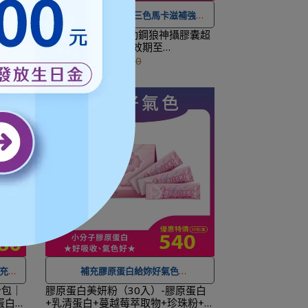
本
熟齡男性營養補給，三色馬卡滋補強身
｜人蔘
【男性專屬養護】勁鋼狼神攝膠囊超
全素｜
值組｜30顆×5瓶｜效期至
NT$
★ 可宅配到府&超商取貨，
全館滿 NT$
2028.05.11
NT$2,970
NT$4,250
服務
。
1,500
免運費，另有離島7-11超取服務
。
便，還
★ 登入會員訂購，管理訂單更方便，還
！
可
累積紅利點數，一點抵一元
！
下個工
★
到貨時間參考
：訂購完成後，下個工
工作天
作天出貨，出貨後物流預計1-3個工作天
送達。
充美
補充膠原蛋白給妳好氣色
身包｜
膠原蛋白美妍粉（30入）-膠原蛋白
蛋白｜
+乳清蛋白+蔓越莓萃取物+珍珠粉+乳
★ 可宅配到府&超商取貨，
全館滿 NT$