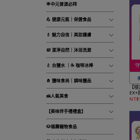
🌟中元普渡必拜
💪 健康元氣｜保健食品
💄 魅力自信｜美妝護膚
🛀 潔淨自然｜沐浴洗漱
💧 台鹽水 ｜☕ 咖啡冰棒
🧂 鹽味食尚｜調味鹽品
★
【穩
EX
1,50
🍰人氣美食
效期至
NT$
★
【美味伴手禮禮盒】
★
🐶福壽寵物食品
作天