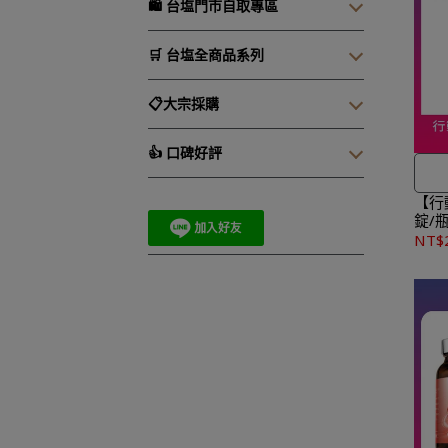
🛍️ 台塩門市自取專區
🛒 台塩全商品系列
📋大宗採購
👍 口碑好評
★
【行
錠/瓶
1,50
盒)x
NT$
★
★
作天