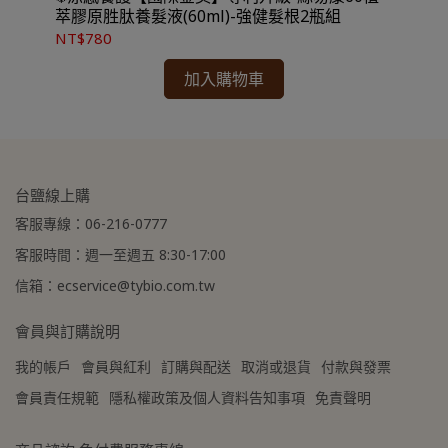
免運費，另有離島7-11超取服務
★ 可宅配到府&超商取貨，
萃膠原胜肽養髮液(60ml)-強健髮根2瓶組
髮
。
20
NT$780
NT
★ 登入會員訂購，管理訂單更方便，還可
累積紅利點數，一點抵一元
！
加入購物車
到貨時間參考
★
-
：訂購完成後，下個工作天出貨，出貨後物流預計1-
3個工作天送達。
台鹽線上購
客服專線：06-216-0777
客服時間：週一至週五 8:30-17:00
信箱：ecservice@tybio.com.tw
會員與訂購說明
我的帳戶
會員與紅利
訂購與配送
取消或退貨
付款與發票
會員責任規範
隱私權政策及個人資料告知事項
免責聲明