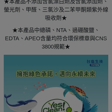
★本產品不添加含氯漂白劑及含氯添加劑、
螢光劑、甲醛、三氯沙及二苯甲酮類紫外線
吸收劑★
★本產品中總磷、NTA、過硼酸鹽、
EDTA、APEO含量均符合環保標章與CNS
3800規範★