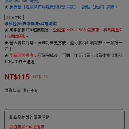
章與CNS 3800規範
★
另有售【塩易潔海洋環保禦膚洗手露】，請點【此處】選購。
台塩生技
環保包裝x去除異味x深層清潔
★ 可宅配到府&超商取貨，
全館滿 NT$ 1,500
免運費，另有離島7-
11超取服務
。
★ 登入會員訂購，管理訂單更方便，還可
累積紅利點數，一點抵一
元
！
★
到貨時間參考
：訂購完成後，下個工作天出貨，出貨後物流預計
1-3個工作天送達。
NT$115
NT$128
供貨狀況:
庫存不足
此商品參與的優惠活動
夏日購滿500加價購