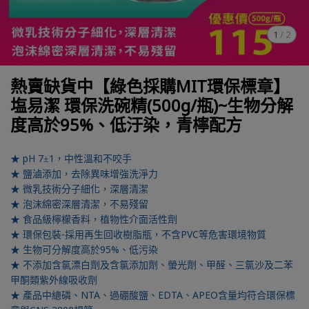
1
/
2
熱賣缺貨中【綠色採購MIT環保標章】
塩易潔 環保洗碗精(500g/瓶)~生物分解
度高於95%、低汙染，青檸配方
★ pH 7±1，中性溫和不咬手
★ 鹽滷添加，去除異味增強洗淨力
★ 微乳技術分子細化，深層清潔
★ 泡沫綿密深層清潔，不易殘留
★ 食品級檸檬香料，植物性介面活性劑
★ 環保包裝-採用再生回收樹脂瓶，不含PVC等危害環境物質
★ 生物可分解度高於95%、低污染
★ 不添加含氯漂白劑及含氯添加劑、螢光劑、甲醛、三氯沙及二苯
甲酮類紫外線吸收劑
★ 產品中總磷、NTA、過硼酸鹽、EDTA、APEO含量均符合環保標