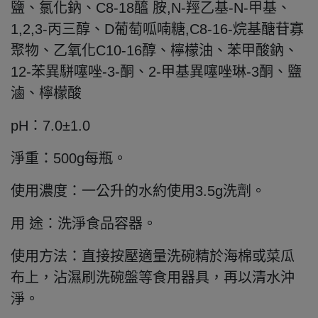
鹽、氯化鈉、C8-18醯 胺,N-羥乙基-N-甲基、
1,2,3-丙三醇、D葡萄呱喃糖,C8-16-烷基醣苷寡
聚物、乙氧化C10-16醇、檸檬油、苯甲酸鈉、
12-苯異駢噻唑-3-酮、2-甲基異噻唑琳-3酮、鹽
滷、檸檬酸
pH：7.0±1.0
淨重：500g每瓶。
使用濃度：一公升的水約使用3.5g洗劑。
用 途：洗淨食品容器。
使用方法：直接按壓適量洗碗精於海棉或菜瓜
布上，沾濕刷洗碗盤等食用器具，再以清水沖
淨。