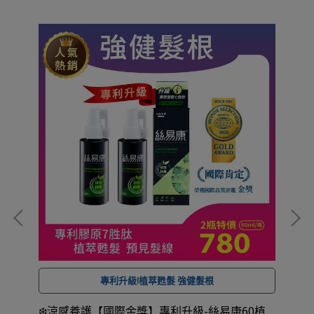
專利升級!植萃甦髮 強健髮根
全館滿 NT$ 1,500
角質
❄️涼感養護【國際金獎】專利升級-絲易康60植
買