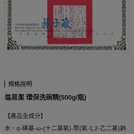
規格說明
塩易潔 環保洗碗精(500g/瓶)
【產品全成分】
水、α-磺基-ω-(十二基氧)-聚(氧-1,2-乙二基)鈉