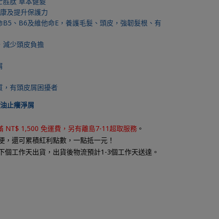
胜肽 草本健髮
健康及提升保護力
B5、B6及維他命E，養護毛髮、頭皮，強韌髮根、有
，減少頭皮負擔
屑
質，有頭皮屑困擾者
油止癢淨屑
 NT$ 1,500
免運費，另有離島7-11超取服務
。
便，還可
累積紅利點數，一點抵一元
！
下個工作天出貨，出貨後物流預計1-3個工作天送達。