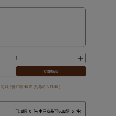
立即購買
 」可以折抵紅利
48
點 (約等於
NT$48
)
已加購
0
件
(本區商品可以加購
5
件)