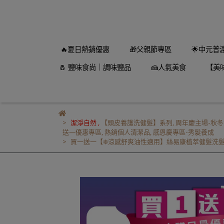
🔥夏日熱銷優惠
🎁父親節專區
🌟中元普
🧂 鹽味食尚｜調味鹽品
🍰人氣美食
【美
潔淨自然
,
【頭皮養護洗健髮】系列
,
周年慶主場-秋冬
送一優惠專區
,
熱銷個人清潔品
,
感恩慶專區-秀髮養成
買一送一【❄️涼感舒爽油性適用】絲易康植萃健髮洗髮精-控油