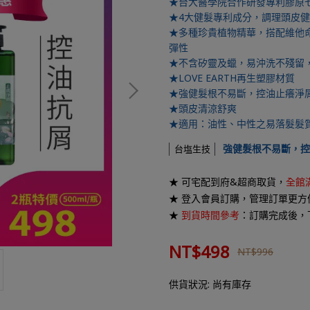
★台大醫學院合作研發專利膠原七
★4大健髮專利成分，調理頭皮
★多種珍貴植物精華，搭配維他命
彈性
★不含矽靈及蠟，易沖洗不殘留
★LOVE EARTH再生塑膠材質
★強健髮根不易斷，控油止癢淨
★頭皮清涼舒爽
★適用：油性、中性之易落髮髮
強健髮根不易斷，控
台塩生技
★ 可宅配到府&超商取貨，
全館滿
★ 登入會員訂購，管理訂單更方
★
到貨時間參考
：訂購完成後，
NT$498
NT$996
供貨狀況:
尚有庫存