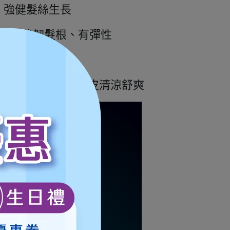
，強健髮絲生長
頭皮，強韌髮根、有彈性
擔
屑、深層清潔，淨化頭皮清涼舒爽