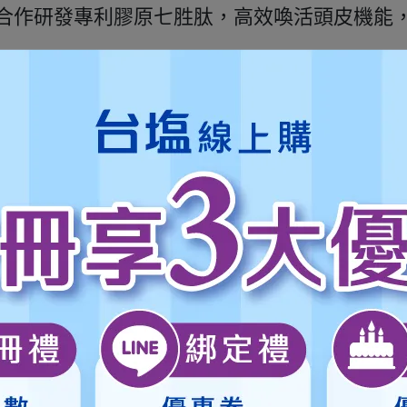
合作研發專利膠原七胜肽，高效喚活頭皮機能
搭配維他命B5、B6及維他命E，養護毛髮、
★不含矽靈及蠟，易沖洗不殘留，減少頭皮負
皮、洋甘菊、Climbazole，有效控油抗