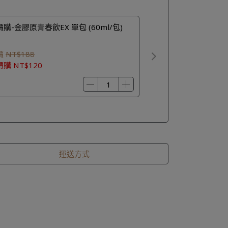
購-金膠原青春飲EX 單包 (60ml/包)
價
NT$188
價購
NT$120
運送方式