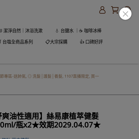
🛀 潔淨自然｜沐浴洗漱
💧 台鹽水 ｜☕ 咖啡冰棒
🛒 台塩全商品系列
📋大宗採購
👍 口碑好評
節專區-送帥氣
,
◎ 洗髮│護髮│養髮
,
1107直播限定
,
買一
感舒爽油性適用】絲易康植萃健髮
ml/瓶x2★效期2029.04.07★