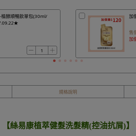
植酵順暢飲單包(30ml/
加價
.09.22★
售
加
規格說明
【絲易康植萃健髮洗髮精(控油抗屑)】