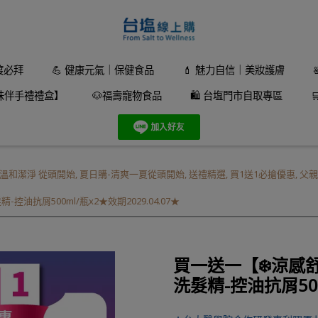
渡必拜
💪 健康元氣｜保健食品
💄 魅力自信｜美妝護膚
味伴手禮禮盒】
🐶福壽寵物食品
🛍️ 台塩門市自取專區
溫和潔淨 從頭開始
,
夏日購-清爽一夏從頭開始
,
送禮精選
,
買1送1必搶優惠
,
父親
抗屑500ml/瓶x2★效期2029.04.07★
買一送一【❄️涼
洗髮精-控油抗屑500