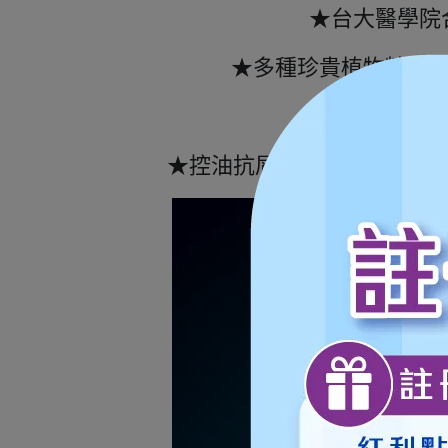
★台大醫學院
★多種珍貴植物精華，
★控油抗屑配方特別添加白柳樹