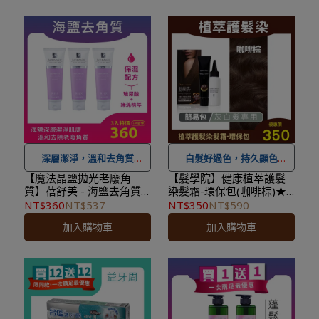
★ 登入會員訂購，管理訂單
另有離島7-11超取服務
。
更方便，還可
累積紅利點
★ 登入會員訂購，管理訂單
數，一點抵一元
！
更方便，還可
累積紅利點
★
到貨時間參考
：訂購完成
數，一點抵一元
！
後，下個工作天出貨，出貨
★
到貨時間參考
：訂購完成
後物流預計1-3個工作天送
後，下個工作天出貨，出貨
達。
後物流預計1-3個工作天送
達。
深層潔淨，溫和去角質
白髮好過色，持久顯色
【魔法晶鹽拋光老廢角
【髮學院】健康植萃護髮
質】蓓舒美 - 海鹽去角質
染髮霜-環保包(咖啡棕)★
★ 可宅配到府&超商取貨，
★可宅配到府&超商取貨，
洗面乳(140g/條)x3
效期2027.07.26★
NT$360
NT$537
NT$350
NT$590
全館滿 NT$ 1,500
免運費，
全館滿 NT$ 1,500
免運費，
加入購物車
加入購物車
另有離島7-11超取服務
。
另有離島7-11超取服務
。
★ 登入會員訂購，管理訂單
★ 登入會員訂購，管理訂單
更方便，還可
累積紅利點
更方便，還可
累積紅利點
數，一點抵一元
！
數，一點抵一元
！
★
到貨時間參考
：訂購完成
★
到貨時間參考
：訂購完成