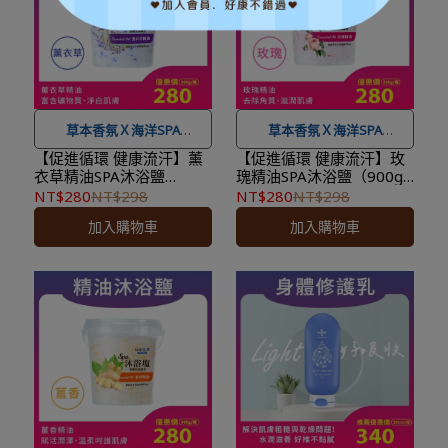
後，下個工作天出貨，出貨
後，下個工作天出貨，出貨
後物流預計1-3個工作天送
後物流預計1-3個工作天送
達。
達。
草本香氛Ｘ海洋SPA
草本香氛Ｘ海洋SPA
【促進循環 健康流汗】薰
【促進循環 健康流汗】玫
衣草精油SPA沐浴鹽
瑰精油SPA沐浴鹽（900g/
★ 可宅配到府&超商取貨，
★ 可宅配到府&超商取貨，
（900g/罐）溫暖香氛浴
罐）溫暖香氛浴 抵抗手腳
NT$280
NT$298
NT$280
NT$298
全館滿 NT$ 1,500
免運費，
全館滿 NT$ 1,500
免運費，
抵抗手腳冰冷 放鬆疲憊
冰冷 放鬆疲憊
加入購物車
加入購物車
另有離島7-11超取服務
。
另有離島7-11超取服務
。
★ 登入會員訂購，管理訂單
★ 登入會員訂購，管理訂單
更方便，還可
累積紅利點
更方便，還可
累積紅利點
數，一點抵一元
！
數，一點抵一元
！
★
到貨時間參考
：訂購完成
★
到貨時間參考
：訂購完成
後，下個工作天出貨，出貨
後，下個工作天出貨，出貨
後物流預計1-3個工作天送
後物流預計1-3個工作天送
達。
達。