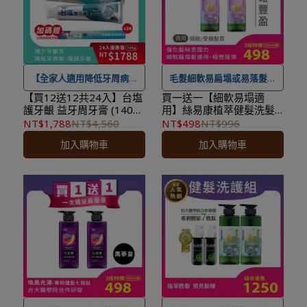
後，下個工作天出貨，出貨
後，下個工作天出貨，出貨
後物流預計1-3個工作天送
後物流預計1-3個工作天送
達。
達。
【全家人適用降低牙周病發
毛髮細軟易扁塌或易落髮適
生率】
用
【買12送12共24入】台塩
買一送一【細軟易塌適
護牙齦 益牙周牙膏 (140g/
用】絲易康植萃健髮洗髮
條)x24入<加贈：3D按摩
精-蓬鬆豐盈 500ml/瓶
NT$1,788
NT$4,560
NT$498
NT$996
★ 可宅配到府&超商取貨，
★ 可宅配到府&超商取貨，
健康牙刷x24>★效期
x2★效期2028.11.11★
加入購物車
加入購物車
2029.06.02★成分安心 均
全館滿 NT$ 1,500
免運費，
全館滿 NT$ 1,500
免運費，
未驗出四大重金屬
另有離島7-11超取服務
。
另有離島7-11超取服務
。
★ 登入會員訂購，管理訂單
★ 登入會員訂購，管理訂單
更方便，還可
累積紅利點
更方便，還可
累積紅利點
數，一點抵一元
！
數，一點抵一元
！
★
到貨時間參考
：訂購完成
★
到貨時間參考
：訂購完成
後，下個工作天出貨，出貨
後，下個工作天出貨，出貨
後物流預計1-3個工作天送
後物流預計1-3個工作天送
達。
達。