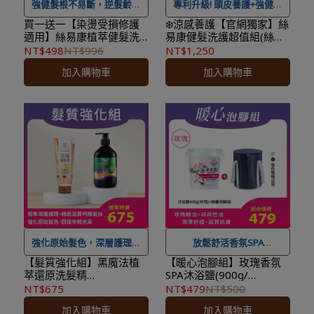
強健髮根不易斷，逆髮齡、
專利升級! 頭皮養護+強健髮
喚黑髮
根
買一送一【染燙受損修護
❄️涼感養護【官網獨家】絲
適用】絲易康植萃健髮洗
易康健髮洗護超值組(絲易
髮精-黑蔘皇修護
康60植萃膠原胜肽養髮液
NT$498
NT$996
NT$1,250
★ 可宅配到府&超商取貨，
★ 可宅配到府&超商取貨，
500mlx2★效期
(60ml)x2+絲易康植萃健髮
加入購物車
加入購物車
2028.09.03★
洗髮精-控油抗屑500mlx2)
全館滿 NT$ 1,500
免運費，
全館滿 NT$ 1,500
免運費，
另有離島7-11超取服務
。
另有離島7-11超取服務
。
★ 登入會員訂購，管理訂單
★ 登入會員訂購，管理訂單
更方便，還可
累積紅利點
更方便，還可
累積紅利點
數，一點抵一元
！
數，一點抵一元
！
★
到貨時間參考
：訂購完成
★
到貨時間參考
：訂購完成
後，下個工作天出貨，出貨
後，下個工作天出貨，出貨
後物流預計1-3個工作天送
後物流預計1-3個工作天送
達。
達。
強化原始髮色，深層護理滋
放鬆舒活香氛SPA
養髮絲
【髮質強化組】黑魔法植
【暖心泡腳組】玫瑰香氛
萃還原洗髮精
SPA沐浴鹽(900g/
★ 可宅配到府&超商取貨，
PLUS(500ml/瓶)x1+蓓舒
罐)x1+含蓋摺疊泡腳袋(顏
NT$675
NT$479
NT$500
★ 可宅配到府&超商取貨，
全館滿 NT$ 1,500
免運費，
美深層護髮素(180g/瓶)x1
色隨機)x1
加入購物車
加入購物車