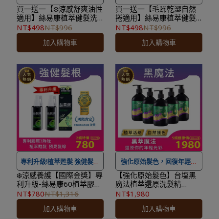
淨屑
買一送一【❄️涼感舒爽油性
買一送一【毛躁乾澀自然
適用】絲易康植萃健髮洗
捲適用】絲易康植萃健髮
★ 可宅配到府&超商取貨，
髮精-控油抗屑500ml/瓶
洗髮精-柔順輕盈 500ml/
NT$498
NT$996
NT$498
NT$996
★ 可宅配到府&超商取貨，
全館滿 NT$ 1,500
免運費，
x2★效期2029.04.07★
瓶x2瓶★效期
加入購物車
加入購物車
2028.08.08★
全館滿 NT$ 1,500
免運費，
另有離島7-11超取服務
。
另有離島7-11超取服務
。
★ 登入會員訂購，管理訂單
★ 登入會員訂購，管理訂單
更方便，還可
累積紅利點
更方便，還可
累積紅利點
數，一點抵一元
！
數，一點抵一元
！
★
到貨時間參考
：訂購完成
★
到貨時間參考
：訂購完成
後，下個工作天出貨，出貨
後，下個工作天出貨，出貨
後物流預計1-3個工作天送
後物流預計1-3個工作天送
達。
達。
專利升級!植萃甦髮 強健髮根
強化原始髮色，回復年輕光
采
❄️涼感養護【國際金獎】專
【強化原始髮色】台塩黑
利升級-絲易康60植萃膠原
魔法植萃還原洗髮精
★ 可宅配到府&超商取貨，
胜肽養髮液(60ml)-強健髮
PLUS(500ml/瓶) X5瓶組
NT$780
NT$1,316
NT$1,980
全館滿 NT$ 1,500
免運費，
★ 可宅配到府&超商取貨，
根2瓶組
加入購物車
加入購物車
另有離島7-11超取服務
。
全館滿 NT$ 1,500
免運費，