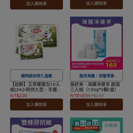
加入購物車
加入購物車
★ 登入會員訂購，管理訂單
★ 登入會員訂購，管理訂單
更方便，還可
累積紅利點
更方便，還可
累積紅利點
數，一點抵一元
！
數，一點抵一元
！
★
到貨時間參考
：訂購完成
★
到貨時間參考
：訂購完成
後，下個工作天出貨，出貨
後，下個工作天出貨，出貨
後物流預計1-3個工作天送
後物流預計1-3個工作天送
達。
達。
隨時給你持久溫暖
極淨海鹽，深層清潔
★ 可宅配到府&超商取貨，
【冠群】艾草暖暖包10入
蓓舒美 - 海鹽淨膚皂 超值
組(24小時持久型，手握式
三入組（130g*3顆/盒）
全館滿 NT$ 1,500
免運費，
★ 可宅配到府&超商取貨，
單片包裝)~更懂保暖的暖
NT$220
NT$165
NT$237
另有離島7-11超取服務
。
全館滿 NT$ 1,500
免運費，
暖包
加入購物車
加入購物車
★ 登入會員訂購，管理訂單
另有離島7-11超取服務
。
更方便，還可
累積紅利點
★ 登入會員訂購，管理訂單
數，一點抵一元
！
更方便，還可
累積紅利點
★
到貨時間參考
：訂購完成
數，一點抵一元
！