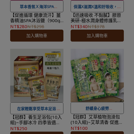
草本香氛Ｘ海洋SPA
保濕X滋潤X溫和好吸收，水
潤滋養 好推不黏膩
【促進循環 健康流汗】薑
【迅速吸收 不黏膩】膠原
香精油SPA沐浴鹽（900g/
美研-極水潤身體修護乳
★ 可宅配到府&超商取貨，
罐）溫暖香氛浴 抵抗手腳
300ml/瓶-身體乳液 修護
NT$280
NT$298
NT$340
NT$378
全館滿 NT$ 1,500
免運費，
★ 可宅配到府&超商取貨，
冰冷 放鬆疲憊
乾燥12天有感
加入購物車
加入購物車
另有離島7-11超取服務
。
全館滿 NT$ 1,500
免運費，
★ 登入會員訂購，管理訂單
另有離島7-11超取服務
。
更方便，還可
累積紅利點
★ 登入會員訂購，管理訂單
數，一點抵一元
！
更方便，還可
累積紅利點
★
到貨時間參考
：訂購完成
數，一點抵一元
！
後，下個工作天出貨，出貨
★
到貨時間參考
：訂購完成
後物流預計1-3個工作天送
後，下個工作天出貨，出貨
達。
後物流預計1-3個工作天送
達。
舒緩身心疲勞
在家輕鬆享受草本足浴
★ 可宅配到府&超商取貨，
【冠群】艾草植物泡澡包
★ 可宅配到府&超商取貨，
【冠群】養生足浴包(10入
(10入組)~艾草清香 促進新
組)~手腳冰冷 四季皆適用
全館滿 NT$ 1,500
免運費，
全館滿 NT$ 1,500
免運費，
陳代謝 舒緩身心疲勞
暖身推薦
NT$100
NT$250
另有離島7-11超取服務
。
另有離島7-11超取服務
。