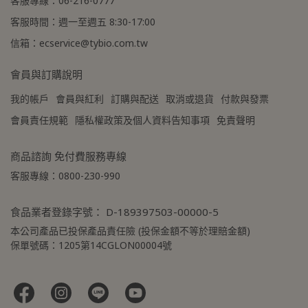
客服專線：06-216-0777
達。
客服時間：週一至週五 8:30-17:00
信箱：ecservice@tybio.com.tw
會員與訂購說明
我的帳戶
會員與紅利
訂購與配送
取消或退貨
付款與發票
會員責任規範
隱私權政策及個人資料告知事項
免責聲明
商品諮詢 免付費服務專線
客服專線：0800-230-990
食品業者登錄字號： D-189397503-00000-5
本公司產品已投保產品責任險 (投保金額不等於理賠金額)
保單號碼：1205第14CGLON00004號