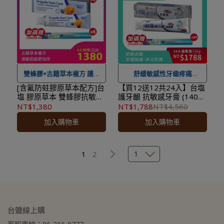
後，下個工作天出貨，出貨
★
到貨時間參考
：訂購完成
後物流預計1-3個工作天送
後，下個工作天出貨，出貨
達。
後物流預計1-3個工作天送
達。
雙蜂膠+古籍草本複方 護齦
舒緩敏感性牙齒疼痛
固齒更加倍
[含氟防蛀膠原草本配方]台
【買12送12共24入】台塩
塩 膠原草本 雙蜂膠抗敏感
護牙齦 抗敏感牙膏 (140g/
★ 可宅配到府&超商取貨，
護齦牙膏 (120g/條)x6入~
條)x24入<加贈：3D按摩
NT$1,380
NT$1,788
NT$4,560
★ 可宅配到府&超商取貨，
全館滿 NT$ 1,500
免運費，
護齦固齒、修護琺瑯質損
健康牙刷x24>★效期
加入購物車
加入購物車
傷、緩解牙周酸痛不適<加
2029.05.15★成分安心 均
全館滿 NT$ 1,500
免運費，
另有離島7-11超取服務
。
贈：3D按摩健康牙刷x6>
未驗出四大重金屬
另有離島7-11超取服務
。
★ 登入會員訂購，管理訂單
成分安心 均未驗出四大重
金屬
★ 登入會員訂購，管理訂單
更方便，還可
累積紅利點
1
1
2
更方便，還可
累積紅利點
數，一點抵一元
！
數，一點抵一元
！
★
到貨時間參考
：訂購完成
★
到貨時間參考
：訂購完成
後，下個工作天出貨，出貨
後，下個工作天出貨，出貨
後物流預計1-3個工作天送
台鹽線上購
後物流預計1-3個工作天送
達。