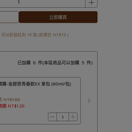
立即購買
 」可以折抵紅利
10
點 (約等於
NT$10
)
已加購
0
件
(本區商品可以加購
5
件)
購-金膠原青春飲EX 單包 (60ml/包)
價
NT$188
價購
NT$120