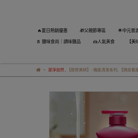
🔥夏日熱銷優惠
🎁父親節專區
🌟中元普
🧂 鹽味食尚｜調味鹽品
🍰人氣美食
【美
潔淨自然
,
【膠原美研】- 機能清潔系列
,
【頭皮養