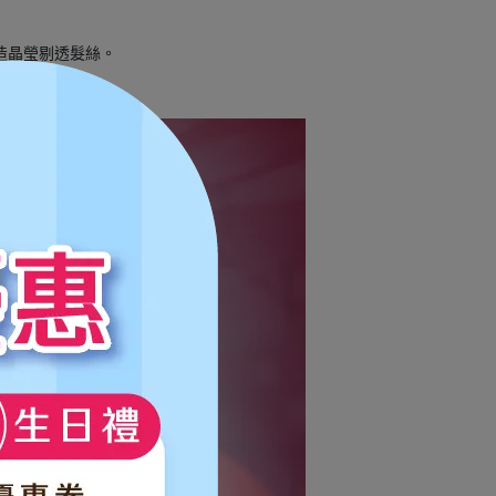
造晶瑩剔透髮絲。