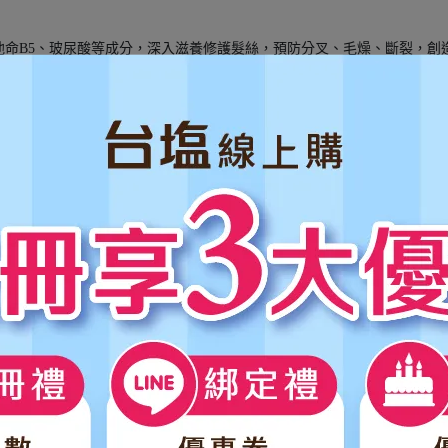
他命B5、玻尿酸等成分，深入滋養修護髮絲，預防分叉、毛燥、斷裂，創