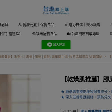
渡必拜
💪 健康元氣｜保健食品
💄 魅力自信｜美妝護膚
味伴手禮禮盒】
🐶福壽寵物食品
🛍️ 台塩門市自取專區
護洗健髮】系列
,
◎ 洗髮│護髮│養髮
,
周年慶主場-秋冬溫和潔淨 從頭開始
【
【乾燥肌推薦】膠原美
★ 嚴選專業機能美容保養成分，
★ 深入滋養修護髮絲，預防分
深入滋養修護 預防
台塩生技