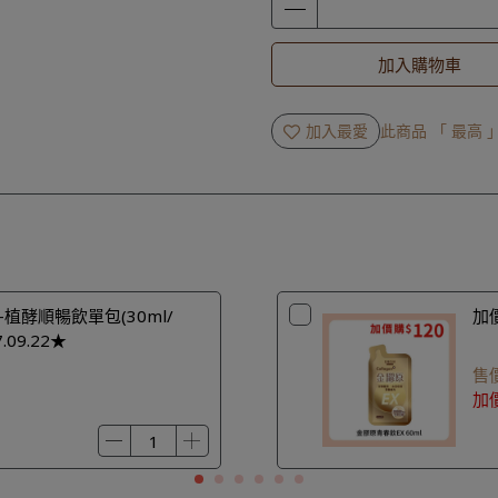
加入購物車
加入最愛
此商品 「 最高
植酵順暢飲單包(30ml/
加價
.09.22★
售
加