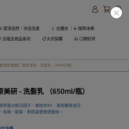
🛀 潔淨自然｜沐浴洗漱
💧 台鹽水 ｜☕ 咖啡冰棒
🛒 台塩全商品系列
📋大宗採購
👍 口碑好評
乾燥肌推薦】膠原美研 - 洗髮乳 （650ml/瓶）
研 - 洗髮乳 （650ml/瓶）
膠原蛋白賦活因子、維他命B5、玻尿酸等成分
叉、毛燥、斷裂，創造晶瑩剔透髮絲。
分叉毛燥