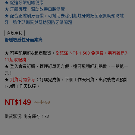
★ 促進牙齦組織健康
★ 牙齦護理，幫助改善口腔健康
★ 配合正確刷牙習慣，可幫助去除引起蛀牙的細菌跟幫助預防蛀
牙，強化琺瑯質與幫助預防牙齦問題
台塩生技
舒緩敏感性牙齒疼痛
★ 可宅配到府&超商取貨，
全館滿 NT$ 1,500
免運費，另有離島7-
11超取服務
。
★ 登入會員訂購，管理訂單更方便，還可
累積紅利點數，一點抵一
元
！
★
到貨時間參考
：訂購完成後，下個工作天出貨，出貨後物流預計
1-3個工作天送達。
NT$149
NT$190
供貨狀況:
尚有庫存 173