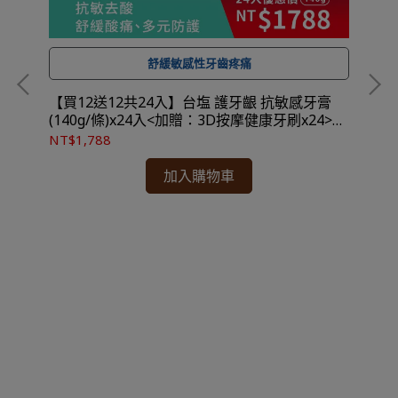
舒緩敏感性牙齒疼痛
全館滿 NT$ 1,500
【買12送12共24入】台塩 護牙齦 抗敏感牙膏
【
免運費，另有離島7-11超取服務
★ 可宅配到府&超商取貨，
(140g/條)x24入<加贈：3D按摩健康牙刷x24>★
(1
。
效期2029.05.15★成分安心 均未驗出四大重金屬
效
NT$1,788
NT
★ 登入會員訂購，管理訂單更方便，還可
累積紅利點數，一點抵一元
！
加入購物車
到貨時間參考
★
：訂購完成後，下個工作天出貨，出貨後物流預計1-
3個工作天送達。
-
g/
均未