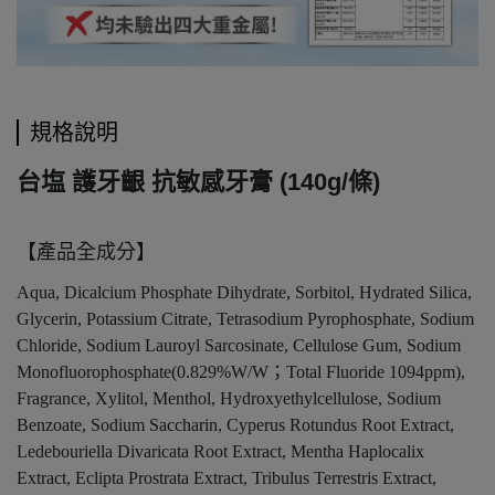
規格說明
台塩 護牙齦 抗敏感牙膏 (140g/條)
【產品全成分】
Aqua, Dicalcium Phosphate Dihydrate, Sorbitol, Hydrated Silica,
Glycerin, Potassium Citrate, Tetrasodium Pyrophosphate, Sodium
Chloride, Sodium Lauroyl Sarcosinate, Cellulose Gum, Sodium
Monofluorophosphate(0.829%W/W
；
Total Fluoride 1094ppm),
Fragrance, Xylitol, Menthol, Hydroxyethylcellulose, Sodium
Benzoate, Sodium Saccharin, Cyperus Rotundus Root Extract,
Ledebouriella Divaricata Root Extract, Mentha Haplocalix
Extract, Eclipta Prostrata Extract, Tribulus Terrestris Extract,