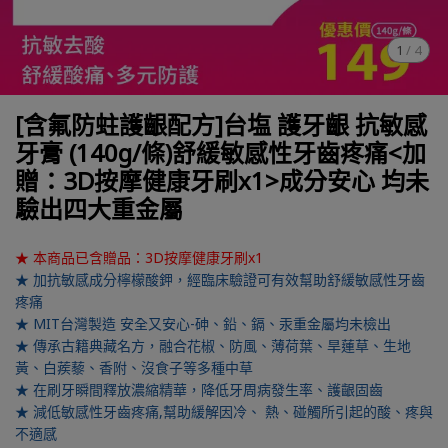
1
/
4
[含氟防蛀護齦配方]台塩 護牙齦 抗敏感
牙膏 (140g/條)舒緩敏感性牙齒疼痛<加
贈：3D按摩健康牙刷x1>成分安心 均未
驗出四大重金屬
★ 本商品已含贈品：3D按摩健康牙刷x1
★ 加抗敏感成分檸檬酸鉀，經臨床驗證可有效幫助舒緩敏感性牙齒
疼痛
★ MIT台灣製造 安全又安心-砷、鉛、鎘、汞重金屬均未檢出
★ 傳承古籍典藏名方，融合花椒、防風、薄荷葉、旱蓮草、生地
黃、白蒺藜、香附、沒食子等多種中草
★ 在刷牙瞬間釋放濃縮精華，降低牙周病發生率、護齦固齒
★ 減低敏感性牙齒疼痛,幫助緩解因冷、 熱、碰觸所引起的酸、疼與
不適感