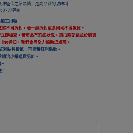
風味極佳之結晶糖，是高品質的甜味料。
60777專線
品加工用糖
完整不可拆封，若一經拆封或食用均不得退貨。
請立即檢查。若商品有瑕疵狀況，請拍照記錄並於到貨
官方line通知，我們會盡全力協助您處理。
及紅利點數折抵，可累積紅利點數。
求請洽小編運費另計。
購。
便
！