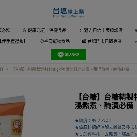
渡必拜
💪 健康元氣｜保健食品
💄 魅力自信｜美妝護膚
味伴手禮禮盒】
🐶福壽寵物食品
🛍️ 台塩門市自取專區
拜
【台糖】台糖精製特砂(1kg/包)烘焙料理必備、甜湯熬煮、醃漬必備
【台糖】台糖精製特
湯熬煮、醃漬必備
★糖度：99.7 Z以上。
★係原料糖經溶解去雜質及多次
★甘蔗經壓榨、去雜質、結晶而