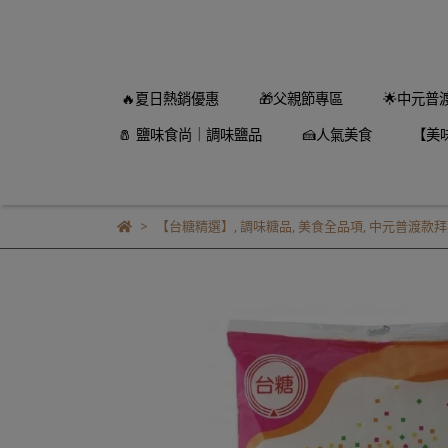
🔥夏日熱銷優惠
🎁父親節專區
🌟中元普
🧂 鹽味食尚｜調味鹽品
🍰人氣美食
【美
【台糖精選】
,
調味糖品
,
美食全品項
,
中元普渡款拜