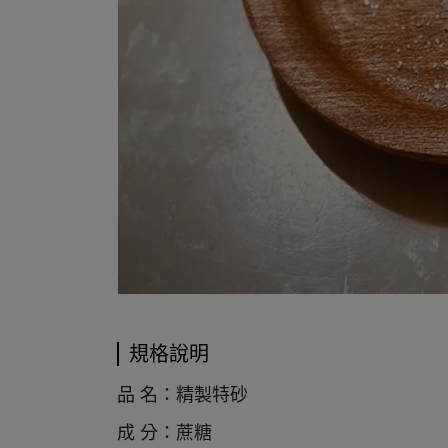
規格說明
品 名：精製特
砂
成 分：蔗糖