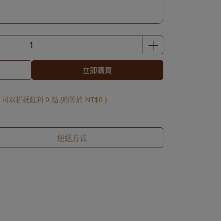
立即購買
 」可以折抵紅利
0
點 (約等於
NT$0
)
運送方式