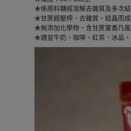
★
係原料糖經溶解去雜質及多次結
★
甘蔗經壓榨、去雜質、結晶而成
★
無添加化學物、含甘蔗蜜香乃風
★
適宜牛奶、咖啡、紅茶、冰品、