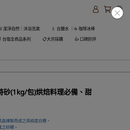
🛀 潔淨自然｜沐浴洗漱
💧 台鹽水 ｜☕ 咖啡冰棒
🛒 台塩全商品系列
📋大宗採購
👍 口碑好評
砂(1kg/包)烘焙料理必備、甜
結晶煉製而成之高純度白糖。
成之砂糖。