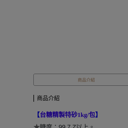
商品介紹
商品介紹
【
台糖精製特砂1kg/包
】
★
糖度：99.7 Z以上。