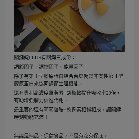
關鍵錠PLUS有關鍵三成份：
調節因子、調控因子、能量因子
除了有第Ⅰ型膠原蛋白結合台塩獨製非變性第Ⅱ型
膠原蛋白來協同調節生理機能，
還有專利高濃度薑黃素+胡椒鹼提升吸收率20倍，
有助增強體力促進代謝，
最重要的還有葡萄糖胺+軟骨素相輔相成，讓關鍵
時刻動能充沛！
無論是補品、保健食品，不是有吃有保庇，