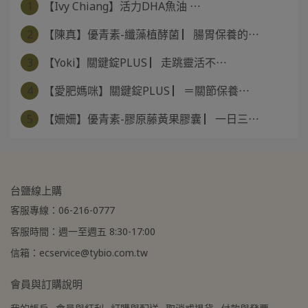
1
【Ivy Chiang】活力DHA魚油 ⋯
2
【陳真】優青素-纖藻植酵菌 ▏腸胃保養的⋯
3
【Yoki】關鍵錠PLUS ▏走跳靈活不⋯
4
【愛肥媽咪】關鍵錠PLUS ▏＝關節保養⋯
5
【姍姍】優青素-膠原藤黃果膠囊 ▏一日三⋯
台鹽線上購
客服專線：06-216-0777
客服時間：週一至週五 8:30-17:00
信箱：ecservice@tybio.com.tw
會員與訂購說明