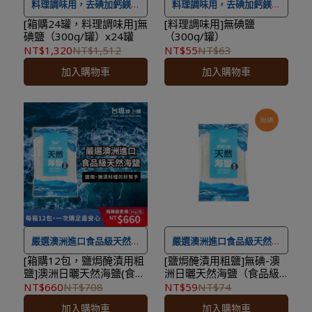
達。
後物流預計1-3個工作天送
料理調味用，去碘加鈣鎂．
料理調味用，去碘加鈣鎂．
達。
提升口感
提升口感
[箱購24罐，料理調味用]無
[料理調味用]無碘鹽
碘鹽（300g/罐）x24罐
（300g/罐）
NT$1,320
NT$1,512
NT$55
NT$63
★
本商品恕不配合下單禮、
★ 可宅配到府&超商取貨，
加入購物車
加入購物車
滿額贈＆加價購
。
全館滿 NT$ 1,500
免運費，
★ 工廠直送宅配到府，無超
另有離島7-11超取服務
。
商取貨，
全館滿 NT$ 1,500
★ 登入會員訂購，管理訂單
免運費
。
更方便，還可
累積紅利點
★ 登入會員訂購，管理訂單
數，一點抵一元
！
更方便，還可
累積紅利點
★
到貨時間參考
：訂購完成
數，一點抵一元
！
後，下個工作天出貨，出貨
★
到貨時間參考
：訂購完成
後物流預計1-3個工作天送
後，下個工作天出貨，出貨
達。
後物流預計1-3個工作天送
嚴選澳洲進口食品級天然海
嚴選澳洲進口食品級天然海
達。
鹽，為鹽焗、醃漬料理的好
鹽，為鹽焗、醃漬料理的好
[箱購12包，鹽焗醃漬用粗
[鹽焗醃漬用粗鹽]無碘-澳
鹽]澳洲日曬天然海鹽(食品
洲日曬天然海鹽（食品級
幫手
幫手
級粗鹽)-1kg/包x12包
粗鹽）1kg/包
NT$660
NT$708
NT$59
NT$74
加入購物車
加入購物車