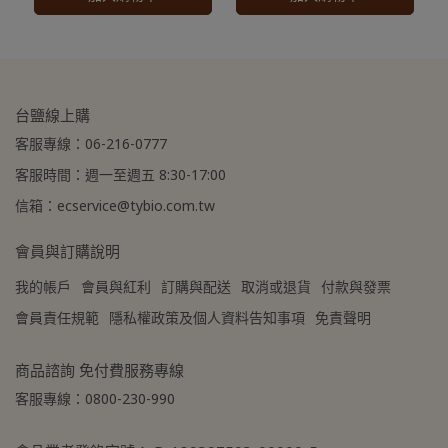
★
本商品恕不配合下單禮、
★ 宅配到府，無超商取貨
全
滿額贈＆加價購
。
館滿 NT$ 1,500
免運費
。
★ 工廠直送宅配到府，無超
★ 登入會員訂購，管理訂單
商取貨，
全館滿 NT$ 1,500
更方便，還可
累積紅利點
免運費
。
數，一點抵一元
！
台鹽線上購
★ 登入會員訂購，管理訂單
★
到貨時間參考
：訂購完成
客服專線：06-216-0777
更方便，還可
累積紅利點
後，下個工作天出貨，出貨
客服時間：週一至週五 8:30-17:00
數，一點抵一元
！
後物流預計1-3個工作天送
信箱：ecservice@tybio.com.tw
★
到貨時間參考
：訂購完成
達。
後，下個工作天出貨，出貨
會員與訂購說明
後物流預計1-3個工作天送
我的帳戶
會員與紅利
訂購與配送
取消或退貨
付款與發票
達。
會員責任規範
隱私權政策及個人資料告知事項
免責聲明
商品諮詢 免付費服務專線
客服專線：0800-230-990