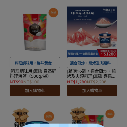
★ 登入會員訂購，管理訂單
★ 登入會員訂購，管理訂單
更方便，還可
累積紅利點
更方便，還可
累積紅利點
數，一點抵一元
！
數，一點抵一元
！
★
到貨時間參考
：訂購完成
★
到貨時間參考
：訂購完成
後，下個工作天出貨，出貨
後，下個工作天出貨，出貨
後物流預計1-3個工作天送
後物流預計1-3個工作天送
達。
達。
料理調味用，鮮味黃金比
適合煎炒、燒烤及肉類料理
例，一匙美味
[料理調味用]無碘 自然鮮
[箱購16罐，適合煎炒、燒
料理海鹽（500g/袋）
烤及肉類料理]無碘 喜馬拉
★
本商品恕不配合下單禮、
雅手採玫瑰鹽（450g/罐）
NT$90
NT$100
NT$1,280
NT$2,208
★ 可宅配到府&超商取貨，
滿額贈＆加價購
。
x16罐
加入購物車
加入購物車
全館滿 NT$ 1,500
免運費，
★ 工廠直送宅配到府，無超
另有離島7-11超取服務
。
商取貨，
全館滿 NT$ 1,500
★ 登入會員訂購，管理訂單
免運費
。
更方便，還可
累積紅利點
★ 登入會員訂購，管理訂單
數，一點抵一元
！
更方便，還可
累積紅利點