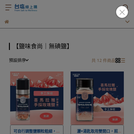
【鹽味食尚｜無碘鹽】
預設排序
共 12 件商品
可自行調整鹽顆粒粗細，用
灑+湯匙取用雙開口，煎