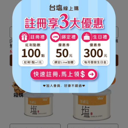
★
到貨時間參考
：訂購完成
數，一點抵一元
！
後，下個工作天出貨，出貨
★
到貨時間參考
：訂購完成
後物流預計1-3個工作天送
後，下個工作天出貨，出貨
達。
後物流預計1-3個工作天送
達。
適合蒸煮、燉煮及海鮮料理
料理調味用，鮮味黃金比
例，一匙美味
[箱購16罐，蒸煮燉煮及海
[箱購24袋，料理調味用]無
鮮料理]無碘 地中海生態海
碘 自然鮮料理海鹽
★
本商品恕不配合下單禮、
鹽（450g/罐）x16罐
（500g/袋）x24袋
NT$1,280
NT$2,000
NT$2,160
NT$2,400
滿額贈＆加價購
。
★
本商品恕不配合下單禮、
加入購物車
加入購物車
★ 工廠直送宅配到府，無超
滿額贈＆加價購
。
商取貨，
全館滿 NT$ 1,500
★ 工廠直送宅配到府，無超
免運費
。
商取貨，
全館滿 NT$ 1,500
★ 登入會員訂購，管理訂單
免運費
。
更方便，還可
累積紅利點
★ 登入會員訂購，管理訂單
數，一點抵一元
！
更方便，還可
累積紅利點
★
到貨時間參考
：訂購完成
數，一點抵一元
！
後，下個工作天出貨，出貨
★
到貨時間參考
：訂購完成
後物流預計1-3個工作天送
後，下個工作天出貨，出貨