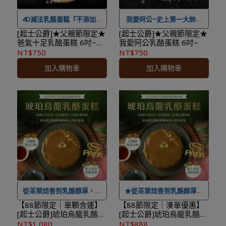
4D減法乳酪蛋糕『不添加奶
我愛阿公~史上第一大帥哥
油、鮮奶油、澱粉、水』
就是阿公
[起士公爵]★父親節限定★
[起士公爵]★父親節限定★
爸氣十足乳酪蛋糕 6吋~附
我愛阿公乳酪蛋糕 6吋~
父親節插牌
NT$750
NT$750
★最快出貨日，目前為付款
★最快出貨日，目前為付款
加入購物車
加入購物車
日+4個工作天
日+4個工作天
★本商品性質具備消保法第
★本商品性質具備消保法第
十九條所定之合理例外情事
十九條所定之合理例外情事
「保存期限較短商品」，於
「保存期限較短商品」，於
收受商品後將無法享有七天
收受商品後將無法享有七天
猶豫期之權益且不得辦理退
猶豫期之權益且不得辦理退
貨。
貨。
★
本商品不適用 ＃線上優惠
★
本商品不適用 ＃線上優惠
券及紅利點數折抵，可累積
券及紅利點數折抵，可累積
紅利點數
紅利點數
從茶葉焙香到乳酪醇厚，一
★從茶葉焙香到乳酪醇厚，
★
本限台灣本島配送，如有
★
本限台灣本島配送，如有
口品味層層回甘的成熟韻味
一口品味層層回甘的成熟韻
【88節限定｜單顆含運】
【88節限定｜湊單優惠】
[起士公爵]琥珀烏龍乳酪蛋
[起士公爵]琥珀烏龍乳酪蛋
離島需求請洽小編運費另計
離島需求請洽小編運費另計
★最快出貨日，目前為付款
味
糕 6吋｜附父親節插牌、提
糕 6吋｜附父親節插牌、提
NT$1,080
NT$888