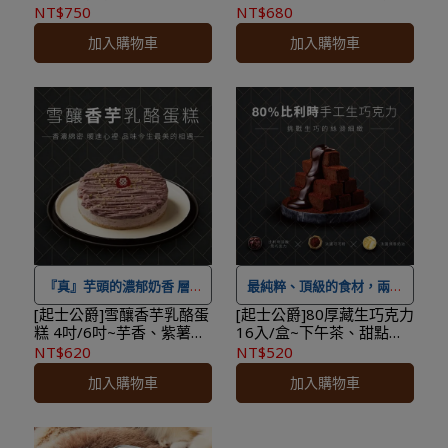
日蛋糕、父親節、母親節
蛋糕票選第1名！
NT$750
NT$680
離島需求請洽小編運費另計
加價購。
★本商品性質具備消保法第
加入購物車
加入購物車
★
本商品恕不配合滿額贈&
★登入會員訂購，管理訂單
十九條所定之合理例外情事
★最快出貨日，目前為付款
加價購。
更方便
！
「保存期限較短商品」，於
日+4個工作天
★登入會員訂購，管理訂單
收受商品後將無法享有七天
★本商品性質具備消保法第
更方便
！
猶豫期之權益且不得辦理退
十九條所定之合理例外情事
貨。
「保存期限較短商品」，於
★
本商品不適用 ＃線上優惠
收受商品後將無法享有七天
券及紅利點數折抵，可累積
猶豫期之權益且不得辦理退
紅利點數
貨。
★
本限台灣本島配送，如有
★
本商品不適用 ＃線上優惠
離島需求請洽小編運費另計
券及紅利點數折抵，可累積
『真』芋頭的濃郁奶香 層次
最純粹、頂級的食材，兩種
★
本商品恕不配合滿額贈&
紅利點數
豐富 香濃綿密
基底的巧克力調和，造就每
[起士公爵]雪釀香芋乳酪蛋
[起士公爵]80厚藏生巧克力
糕 4吋/6吋~芋香、紫薯
16入/盒~下午茶、甜點、
加價購。
★
本限台灣本島配送，如有
一口如綢緞般絲滑順口！
香、奶香滿溢 三重驚喜
送禮、情人節
NT$620
NT$520
★登入會員訂購，管理訂單
離島需求請洽小編運費另計
★最快出貨日，目前為付款
加入購物車
加入購物車
更方便
！
★
本商品恕不配合滿額贈&
日+4個工作天
★最快出貨日，目前為付款
加價購。
★本商品性質具備消保法第
日+4個工作天
★登入會員訂購，管理訂單
十九條所定之合理例外情事
★本商品性質具備消保法第