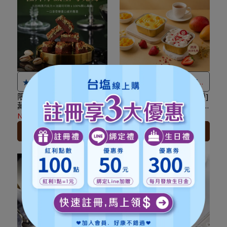
收受商品後將無法享有七天
收受商品後將無法享有七天
猶豫期之權益且不得辦理退
猶豫期之權益且不得辦理退
貨。
貨。
★
本商品不適用 ＃線上優惠
★
本商品不適用 ＃線上優惠
券及紅利點數折抵，可累積
券及紅利點數折抵，可累積
紅利點數
紅利點數
★
本限台灣本島配送，如有
★
本限台灣本島配送，如有
★濃郁生巧克力遇上酥脆卡
酸甜草莓 × 香甜芒果，兩種
離島需求請洽小編運費另計
離島需求請洽小編運費另計
達伊夫絲，一口享受雙重口
人氣口味一次滿足
限量發售[起士公爵]杜拜厚
【雙口味享受】[起士公爵]
藏生巧克力 16入/盒(附提
水果系甜點巴斯克小寶杯 2
★
本商品恕不配合滿額贈&
★
本商品恕不配合滿額贈&
感的驚喜
★最快出貨日，目前為付款
袋、叉) ~下午茶、甜點、
入組(初戀草莓×1＋仲夏芒
NT$680
NT$360
加價購。
加價購。
★最快出貨日，目前為付款
日+4個工作天
送禮、情人節
果×1)｜迷你生日蛋糕、下
加入購物車
加入購物車
午茶、聚餐甜點
★登入會員訂購，管理訂單
★登入會員訂購，管理訂單
日+4個工作天
★本商品性質具備消保法第
更方便
！
更方便
！
★本商品性質具備消保法第
十九條所定之合理例外情事
十九條所定之合理例外情事
「保存期限較短商品」，於
「保存期限較短商品」，於
收受商品後將無法享有七天
收受商品後將無法享有七天
猶豫期之權益且不得辦理退
猶豫期之權益且不得辦理退
貨。
貨。
★
本商品不適用 ＃線上優惠