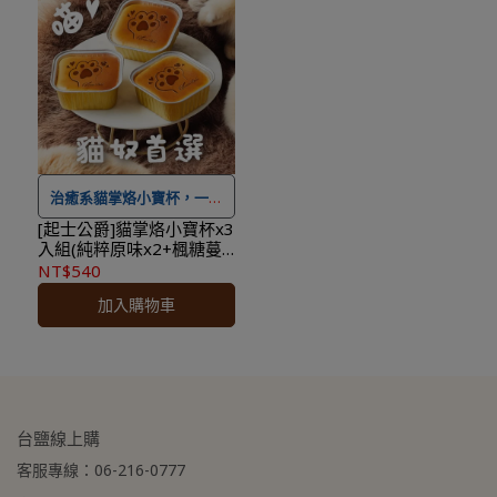
更方便
！
「保存期限較短商品」，於
十九條所定之合理例外情事
收受商品後將無法享有七天
「保存期限較短商品」，於
猶豫期之權益且不得辦理退
收受商品後將無法享有七天
貨。
猶豫期之權益且不得辦理退
★
本商品不適用 ＃線上優惠
貨。
券及紅利點數折抵，可累積
★
本商品不適用 ＃線上優惠
紅利點數
券及紅利點數折抵，可累積
治癒系貓掌烙小寶杯，一口
★
本限台灣本島配送，如有
紅利點數
萌化你的心
[起士公爵]貓掌烙小寶杯x3
入組(純粹原味x2+楓糖蔓
離島需求請洽小編運費另計
★
本限台灣本島配送，如有
越莓x1)~適合1個人品嚐的
NT$540
★
本商品恕不配合滿額贈&
離島需求請洽小編運費另計
★最快出貨日，目前為付款
杯子蛋糕 迷你生日蛋糕、
加入購物車
貓飼主慶生、下午茶、聚
加價購。
★
本商品恕不配合滿額贈&
日+4個工作天
餐、婚禮甜點、節慶慶祝
★登入會員訂購，管理訂單
加價購。
★本商品性質具備消保法第
更方便
！
★登入會員訂購，管理訂單
十九條所定之合理例外情事
更方便
！
「保存期限較短商品」，於
收受商品後將無法享有七天
台鹽線上購
猶豫期之權益且不得辦理退
客服專線：06-216-0777
貨。