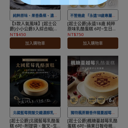
★
本商品不適用 ＃線上優惠
券及紅利點數折抵，可累積
券及紅利點數折抵，可累積
紅利點數
紅利點數
★
本限台灣本島配送，如有
純粹原味、果香桑椹、濃郁
不管幾歲 『永遠18歲專屬祝
★
本限台灣本島配送，如有
離島需求請洽小編運費另計
朱古力，一次品味三種經典
福』
【3款人氣風味】[起士公
[起士公爵]永遠18歲 純粹
爵]小小公爵3入綜合組(原
原味乳酪蛋糕 6吋~生日蛋
離島需求請洽小編運費另計
★
本商品恕不配合滿額贈&
風味
★最快出貨日，目前為付款
味/桑椹/朱古力)｜生日蛋
糕、父親節、母親節
NT$450
NT$750
★
本商品恕不配合滿額贈&
加價購。
日+4個工作天
糕、下午茶、送禮、聚餐
加入購物車
加入購物車
甜點
加價購。
★登入會員訂購，管理訂單
★最快出貨日，目前為付款
★本商品性質具備消保法第
★登入會員訂購，管理訂單
更方便
！
日+4個工作天
十九條所定之合理例外情事
更方便
！
★本商品性質具備消保法第
「保存期限較短商品」，於
十九條所定之合理例外情事
收受商品後將無法享有七天
「保存期限較短商品」，於
猶豫期之權益且不得辦理退
收受商品後將無法享有七天
貨。
猶豫期之權益且不得辦理退
★
本商品不適用 ＃線上優惠
貨。
券及紅利點數折抵，可累積
★
本商品不適用 ＃線上優惠
紅利點數
券及紅利點數折抵，可累積
★
本限台灣本島配送，如有
北國藍莓微酸交織濃醇乳酪
獨特楓蔗糖香伴隨蔓越莓微
紅利點數
離島需求請洽小編運費另計
★最快出貨日，目前為付款
酸口感，蘋果日報母親節蛋
[起士公爵]北國藍莓乳酪蛋
[起士公爵]楓糖蔓越莓乳酪
糕 6吋~附提袋、盤叉~生
蛋糕 6吋~蘋果日報母親節
★
本限台灣本島配送，如有
★
本商品恕不配合滿額贈&
日+4個工作天
糕票選第1名！