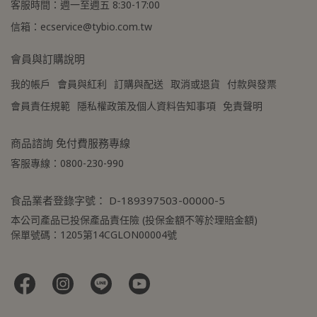
客服時間：週一至週五 8:30-17:00
★
本商品不適用 ＃線上優惠
信箱：ecservice@tybio.com.tw
券及紅利點數折抵，可累積
紅利點數
會員與訂購說明
★
本限台灣本島配送，如有
我的帳戶
會員與紅利
訂購與配送
取消或退貨
付款與發票
離島需求請洽小編運費另計
★
本商品恕不配合滿額贈&
會員責任規範
隱私權政策及個人資料告知事項
免責聲明
加價購。
★登入會員訂購，管理訂單
商品諮詢 免付費服務專線
更方便
！
客服專線：0800-230-990
食品業者登錄字號： D-189397503-00000-5
本公司產品已投保產品責任險 (投保金額不等於理賠金額)
保單號碼：1205第14CGLON00004號